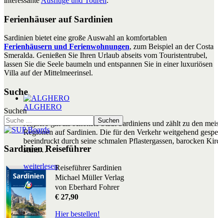
interessante
Ausflüge und Touren
.
Ferienhäuser auf Sardinien
Sardinien bietet eine große Auswahl an komfortablen
Ferienhäusern und Ferienwohnungen
, zum Beispiel an der Costa
Smeralda. Genießen Sie Ihren Urlaub abseits vom Touristentrubel,
lassen Sie die Seele baumeln und entspannen Sie in einer luxuriösen
Villa auf der Mittelmeerinsel.
Suche
ALGHERO
Suchen
Suchen
Alghero gilt als schönste Stadt Sardiniens und zählt zu den mei
Regionen auf Sardinien. Die für den Verkehr weitgehend gesper
beeindruckt durch seine schmalen Pflastergassen, barocken Ki
Sardinien Reiseführer
seine
…
weiterlesen
Reiseführer Sardinien
Michael Müller Verlag
von Eberhard Fohrer
€ 27,90
Hier bestellen!