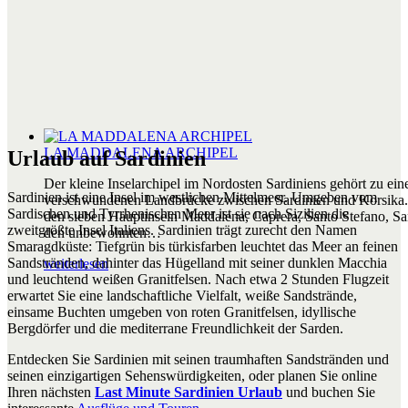
LA MADDALENA ARCHIPEL
Urlaub auf Sardinien
Der kleine Inselarchipel im Nordosten Sardiniens gehört zu ein
Sardinien ist eine Insel im westlichen Mittelmeer. Umgeben vom
verschwundenen Landbrücke zwischen Sardinien und Korsika. 
Sardischen und Tyrrhenischen Meer ist sie nach Sizilien die
den sieben Hauptinseln Maddalena, Caprera, Santo Stefano, S
zweitgrößte Insel Italiens. Sardinien trägt zurecht den Namen
den unbewohnten
…
Smaragdküste: Tiefgrün bis türkisfarben leuchtet das Meer an feinen
Sandstränden, dahinter das Hügelland mit seiner dunklen Macchia
weiterlesen
und leuchtend weißen Granitfelsen. Nach etwa 2 Stunden Flugzeit
erwartet Sie eine landschaftliche Vielfalt, weiße Sandstrände,
einsame Buchten umgeben von roten Granitfelsen, idyllische
Bergdörfer und die mediterrane Freundlichkeit der Sarden.
Entdecken Sie Sardinien mit seinen traumhaften Sandstränden und
seinen einzigartigen Sehenswürdigkeiten, oder planen Sie online
Ihren nächsten
Last Minute Sardinien Urlaub
und buchen Sie