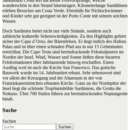
Sandstrand Costa Rei hat kleine Felsvorsprünge, welche
wunderschön in den Strand hineinragen. Kilometerlange Sanddünen
erleben Besucher am Costa Verde. Ebenfalls für Nichtschwimmer
und Kinder sehr gut geeignet ist der Porto Conte mit seinem seichten
Wasser.
Doch Sardinien bietet nicht nur viele Strände, sondern auch
zahlreiche kulturelle Sehenswürdigkeiten. Zu den Highlights gehört
sicher der Capo d´Orso, der Bärenfelsen. Er liegt östlich des Hafens
Palau und ist über einen schmalen Pfad aus in nur 15 Gehminuten
erreichbar. Die Capo Testa sind beeindruckende Felsskulpturen im
Norden der Insel. Wind, Wasser und Sonne ließen diese bizarren
Felsformationen über Jahrtausende hinweg erschaffen. Einen
Ausflug wert ist auch die Kirche San Francesco. Das gotische
Bauwerk wurde im 14. Jahrhundert erbaut. Sehr sehenswert sind
vor allem der Kreuzgang und der Altarraum in der von
Franziskanermönchen erbauten Kirche. Ganz an der Nordspitze der
Insel liegt die schönste Tropfsteinhöhle Sardiniens, die Grotta die
Nettuno. Über 700 Stufen führen zur beeindruckenden Neptungrotte
hinab.
Suche
Suchen
Suchen