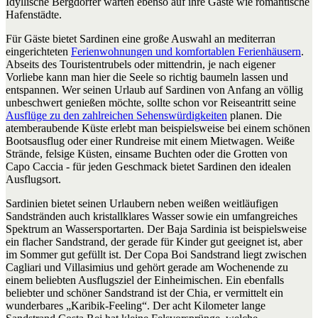
Idyllische Bergdörfer warten ebenso auf ihre Gäste wie romantische
Hafenstädte.
Für Gäste bietet Sardinen eine große Auswahl an mediterran
eingerichteten
Ferienwohnungen und komfortablen Ferienhäusern
.
Abseits des Touristentrubels oder mittendrin, je nach eigener
Vorliebe kann man hier die Seele so richtig baumeln lassen und
entspannen. Wer seinen Urlaub auf Sardinen von Anfang an völlig
unbeschwert genießen möchte, sollte schon vor Reiseantritt seine
Ausflüge zu den zahlreichen Sehenswürdigkeiten
planen. Die
atemberaubende Küste erlebt man beispielsweise bei einem schönen
Bootsausflug oder einer Rundreise mit einem Mietwagen. Weiße
Strände, felsige Küsten, einsame Buchten oder die Grotten von
Capo Caccia - für jeden Geschmack bietet Sardinen den idealen
Ausflugsort.
Sardinien bietet seinen Urlaubern neben weißen weitläufigen
Sandstränden auch kristallklares Wasser sowie ein umfangreiches
Spektrum an Wassersportarten. Der Baja Sardinia ist beispielsweise
ein flacher Sandstrand, der gerade für Kinder gut geeignet ist, aber
im Sommer gut gefüllt ist. Der Copa Boi Sandstrand liegt zwischen
Cagliari und Villasimius und gehört gerade am Wochenende zu
einem beliebten Ausflugsziel der Einheimischen. Ein ebenfalls
beliebter und schöner Sandstrand ist der Chia, er vermittelt ein
wunderbares „Karibik-Feeling“. Der acht Kilometer lange