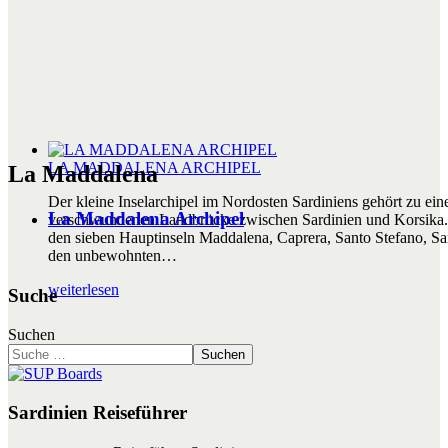
LA MADDALENA ARCHIPEL
La Maddalena
Der kleine Inselarchipel im Nordosten Sardiniens gehört zu ein
La Maddalena Archipel
verschwundenen Landbrücke zwischen Sardinien und Korsika. 
den sieben Hauptinseln Maddalena, Caprera, Santo Stefano, S
den unbewohnten
…
weiterlesen
Suche
Suchen
Suchen
Sardinien Reiseführer