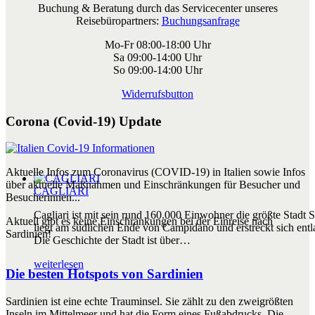
Buchung & Beratung durch das Servicecenter unseres
Reisebüropartners:
Buchungsanfrage
Mo-Fr 08:00-18:00 Uhr
Sa 09:00-14:00 Uhr
So 09:00-14:00 Uhr
Widerrufsbutton
Corona (Covid-19) Update
Aktuelle Infos zum Coronavirus (COVID-19) in Italien sowie Infos
über aktuelle Maßnahmen und Einschränkungen für Besucher und
CAGLIARI
Besucherinnen...
Cagliari ist mit sein rund 160.000 Einwohner die größte Stadt S
Aktuell gibt es keine Einschränkungen bei der Einreise nach
liegt am südlichen Ende von Campidano und erstreckt sich entl
Sardinien!
Die Geschichte der Stadt ist über
…
weiterlesen
Die besten Hotspots von Sardinien
Sardinien ist eine echte Trauminsel. Sie zählt zu den zweigrößten
Inseln im Mittelmeer und hat die Form eines Fußabdrucks. Die