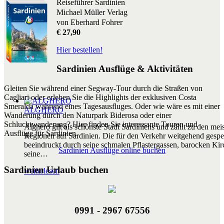
Reiseführer Sardinien
Michael Müller Verlag
von Eberhard Fohrer
€ 27,90
Hier bestellen!
Sardinien Ausflüge & Aktivitäten
Gleiten Sie während einer Segway-Tour durch die Straßen von
Cagliari oder erleben Sie die Highlights der exklusiven Costa
Smeralda während eines Tagesausfluges. Oder wie wäre es mit einer
ALGHERO
Wanderung durch den Naturpark Biderosa oder einer
Schluchtwanderung? Hier finden Sie interessante Touren und
Alghero gilt als schönste Stadt Sardiniens und zählt zu den mei
Ausflüge für Sardinien.
Regionen auf Sardinien. Die für den Verkehr weitgehend gesper
beeindruckt durch seine schmalen Pflastergassen, barocken Ki
Sardinien Ausflüge online buchen
seine
…
Sardinien Urlaub buchen
weiterlesen
0991 - 2967 67556